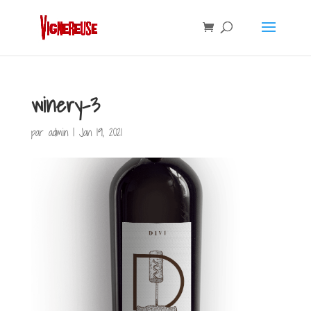
winery-3
par
admin
|
Jan 19, 2021