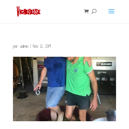
par
admin
|
Nov 12, 2019