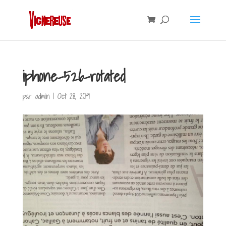
iphone-526-rotated
par
admin
|
Oct 28, 2019