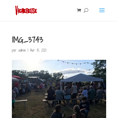
IMG_3743
par
admin
|
Avr 15, 2021