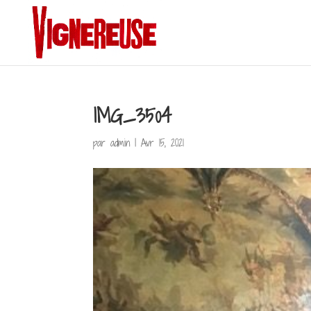
IMG_3504
par
admin
|
Avr 15, 2021