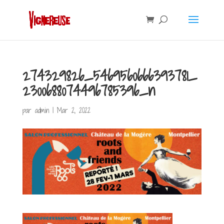
274329826_5469560666393781_
2300688074496785396_n
par
admin
|
Mar 2, 2022