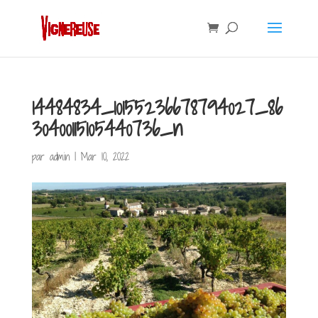
14484834_10155236678794027_86
30400115105440736_n
par
admin
|
Mar 10, 2022